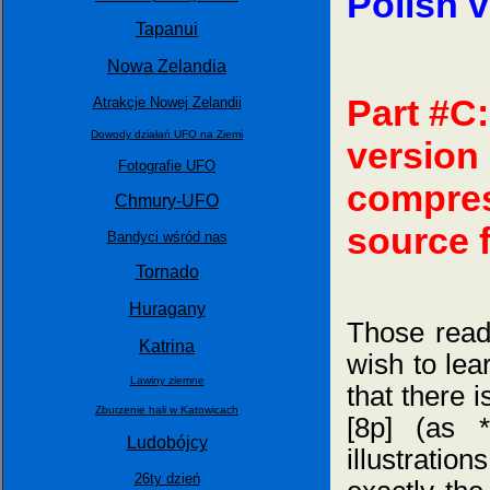
Polish v
Tapanui
Nowa Zelandia
Part #C:
Atrakcje Nowej Zelandii
Dowody działań UFO na Ziemi
version
Fotografie UFO
compress
Chmury-UFO
source 
Bandyci wśród nas
Tornado
Huragany
Those rea
Katrina
wish to lea
Lawiny ziemne
that there 
Zburzenie hali w Katowicach
[8p] (as *
Ludobójcy
illustratio
26ty dzień