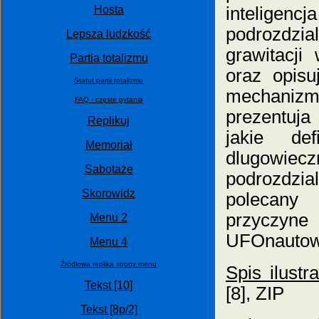
Hosta
inteligenc
podrozdzia
Lepsza ludzkość
grawitacji
Partia totalizmu
oraz opisu
Statut partii totalizmu
mechanizm
FAQ - częste pytania
prezentuja
Replikuj
jakie de
Memoriał
dlugowieczn
Sabotaże
podrozdzia
Skorowidz
polecany
przyczyne
Menu 2
UFOnautow
Menu 4
Źródłowa replika strony menu
Spis ilustra
Tekst [10]
[8], ZIP
Tekst [8p/2]