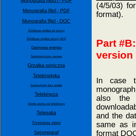
Monografia [8p/2] - PDF
(4/5/03) f
Monografia [8p] - PDF
format).
Monografia [8p] - DOC
Źródłowa replika tej strony
Źródłowa replika strony [8/2]
Part #B:
Darmowa energia
version
Telekinetyczne ogniwo
Grzałka soniczna
Telekinetyka
In case t
Samochody bez spalin
monograph 
Telekineza
also th
Strefa wolna od telekinezy
downloada
Telepatia
and the dat
same as i
Trzęsienia ziemi
format DOC 
Sejsmograf