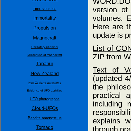
WORD.DOC 
version o
Time vehicles
volumes. E
Immortality
Here are t
Propulsion
update is p
Magnocraft
List of CO
Oscillatory Chamber
ZIP from W
Military use of magnocraft
Tapanui
Text of V
New Zealand
(updated 4
New Zealand attractions
the philoso
Evidence of UFO activities
practical 
UFO photographs
including 
Cloud-UFOs
responsibi
Bandits amongst us
explains 
Tornado
through pra