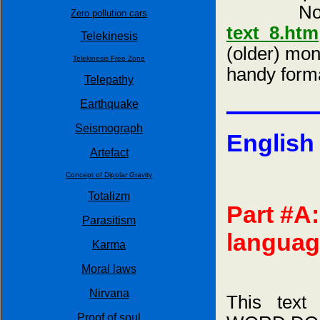
Notice, 
Zero pollution cars
text_8.htm
Telekinesis
(older) mon
Telekinesis Free Zone
handy form
Telepathy
Earthquake
Seismograph
English 
Artefact
Concept of Dipolar Gravity
Totalizm
Part #A:
Parasitism
languag
Karma
Moral laws
Nirvana
This text
Proof of soul