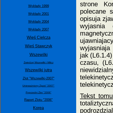
strone Kon
Wykłady 1999
polecane s
Wykłady 2001
opisuja zjaw
Wykłady 2004
wyjasnia
Wykłady 2007
magnetyczn
Wieś Cielcza
ujawniajacy
Wieś Stawczyk
wyjasniaja
jak (L6.1.4
Wszewilki
czasu, (L6
Zwiedzaj Wszewilki i Milicz
niewidz
Wszewilki jutra
telekinetyc
Zlot "Wszewilki-2007"
telekinetyc
Unieważniony Zjazd "2007"
Poprzedni Zlot "2006"
Tekst tomu
Raport Zlotu "2006"
totalizty
Korea
podrozdzi