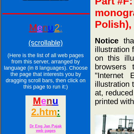
Part #F:
monograp
Polish), 
M
e
n
u
2
:
Notice
tha
(scrollable)
illustration
(Here is the list of all web pages
on this ill
from this server, arranged by
browsers 
language (in 8 languages). Choose
the page that interests you by
"Internet
dragging scroll bars, then click on
illustratio
this page to run it:)
at, reduced
printed wit