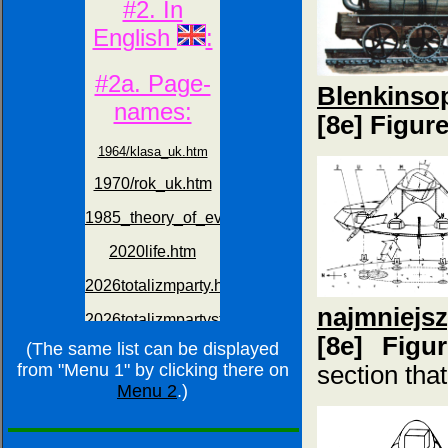
Blenkinso
[8e] Figur
najmniejsz
[8e] Figu
(The same list can be displayed
from "Menu 1" by clicking there on
section tha
Menu 2
.)