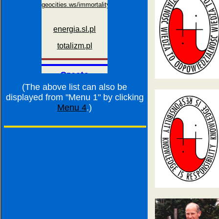
(The above list can also be
displayed from "Menu 1" by clicking
Menu 4
.)