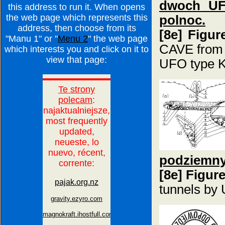
dwoch UF
this address to run it. When opens
the web page which represents this
polnoc.
address, then choose from its
[8e] Figur
"Manu 1" or "
Menu 2
" the web page
CAVE from 
which interests you and click on it to
view that page:
UFO type K
podziemny
[8e] Figur
tunnels by