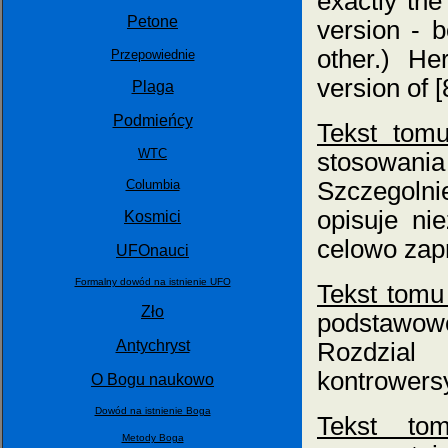
exactly the
Petone
version - b
other.) H
Przepowiednie
version of [
Plaga
Podmieńcy
Tekst tom
WTC
stosowani
Columbia
Szczegolni
opisuje ni
Kosmici
celowo zap
UFOnauci
Formalny dowód na istnienie UFO
Tekst tomu
Zło
podstawowe
Antychryst
Rozdzial
kontrowers
O Bogu naukowo
Dowód na istnienie Boga
Tekst to
Metody Boga