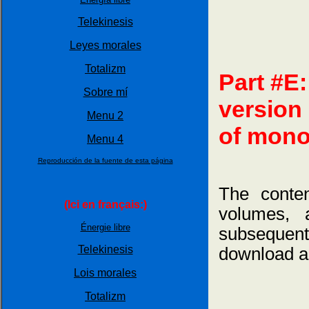
Telekinesis
Leyes morales
Totalizm
Part #E:
Sobre mí
version 
Menu 2
of mono
Menu 4
Reproducción de la fuente de esta página
The conten
(Ici en français:)
volumes,
Énergie libre
subsequent
Telekinesis
download a
Lois morales
Totalizm