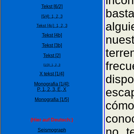
inco
Tekst [6/2]
bast
[5/4]:
1,
2,
3
algu
Tekst [4c]: 1,
2,
3
Tekst [4b]
nues
Tekst [3b]
terr
Tekst [2]
frec
[1/3]:
1,
2,
3
X tekst [1/4]
dispo
Monografia [1/4]:
esca
P,
1,
2,
3,
E,
X
Monografia [1/5]
cómo
conoc
(Hier auf Deutsch:)
no t
Seismograph