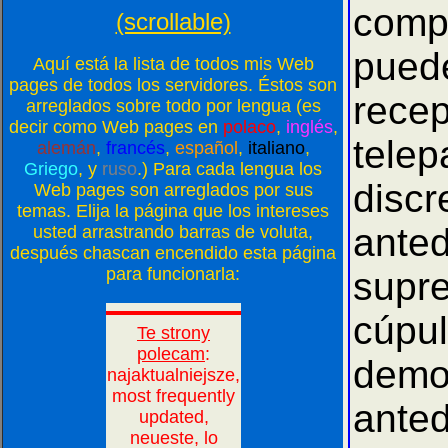
comp
(scrollable)
pue
Aquí está la lista de todos mis Web
pages de todos los servidores. Éstos son
rece
arreglados sobre todo por lengua (es
decir como Web pages en
polaco
,
inglés
,
tele
alemán
,
francés
,
español
,
italiano
,
Griego
, y
ruso
.) Para cada lengua los
disc
Web pages son arreglados por sus
temas. Elija la página que los intereses
anted
usted arrastrando barras de voluta,
después chascan encendido esta página
para funcionarla:
supre
cúpu
demo
ante