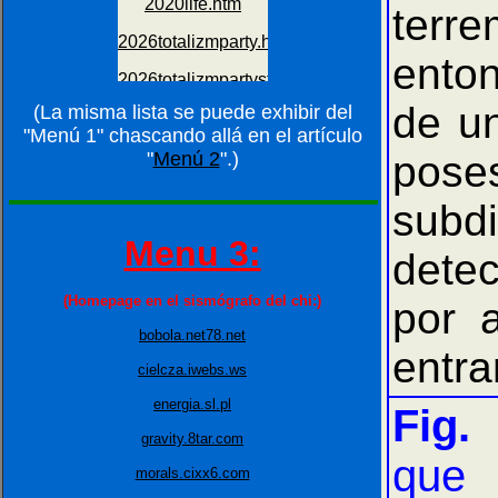
terr
enton
de un
(La misma lista se puede exhibir del
"Menú 1" chascando allá en el artículo
"
Menú 2
".)
pose
subd
Menu 3:
detec
(Homepage en el sismógrafo del chi:)
por 
bobola.net78.net
entra
cielcza.iwebs.ws
energia.sl.pl
Fig.
gravity.8tar.com
que 
morals.cixx6.com