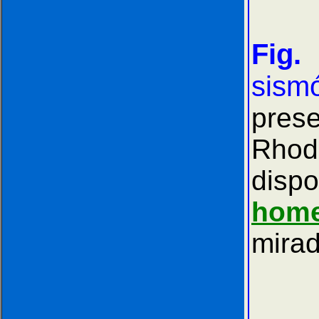
Fig.
sism
prese
Rhod
dis
home
mirad