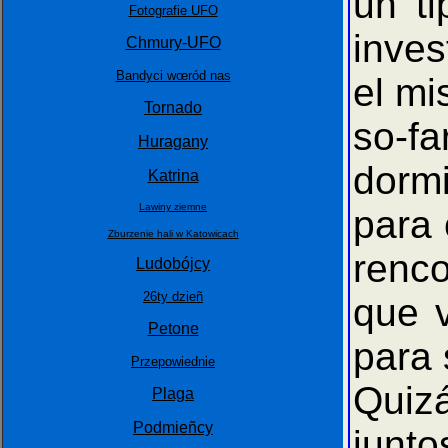
un ti
Fotografie UFO
inves
Chmury-UFO
Bandyci wœród nas
el mi
Tornado
so-fa
Huragany
dormi
Katrina
Lawiny ziemne
para 
Zburzenie hali w Katowicach
renc
Ludobójcy
26ty dzieñ
que v
Petone
para 
Przepowiednie
Quizá
Plaga
Podmieñcy
junto