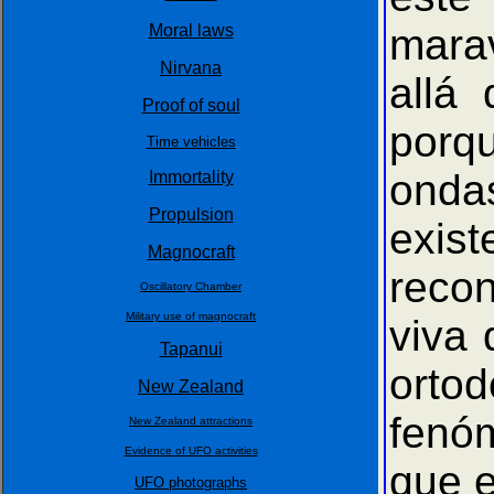
Moral laws
marav
Nirvana
allá 
Proof of soul
porqu
Time vehicles
onda
Immortality
Propulsion
exis
Magnocraft
recon
Oscillatory Chamber
Military use of magnocraft
viva 
Tapanui
ortod
New Zealand
fenóm
New Zealand attractions
Evidence of UFO activities
que e
UFO photographs