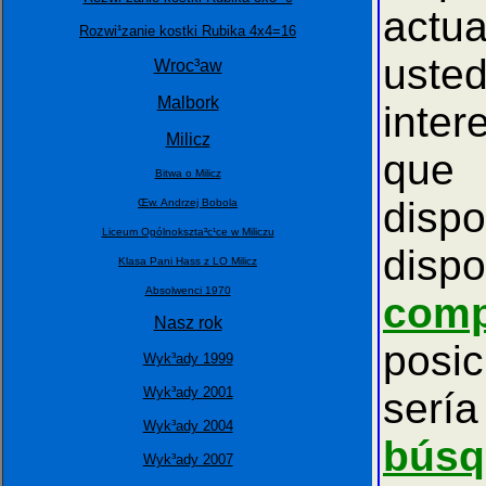
actu
Rozwi¹zanie kostki Rubika 4x4=16
uste
Wroc³aw
Malbork
inter
Milicz
que 
Bitwa o Milicz
dispo
Œw. Andrzej Bobola
Liceum Ogólnokszta³c¹ce w Miliczu
disp
Klasa Pani Hass z LO Milicz
Absolwenci 1970
comp
Nasz rok
posic
Wyk³ady 1999
Wyk³ady 2001
serí
Wyk³ady 2004
búsq
Wyk³ady 2007