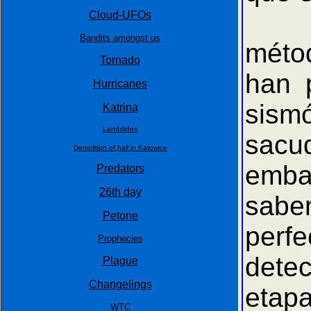
En e
Cloud-UFOs
Bandits amongst us
méto
Tornado
han 
Hurricanes
sism
Katrina
Landslides
sacu
Demolition of hall in Katowice
embar
Predators
26th day
sabe
Petone
perf
Prophecies
detec
Plague
Changelings
etap
WTC