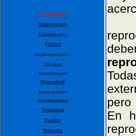
acerc
(Po polsku:)
Este
Sejsmograph
repr
Trzêsienia ziemi
Artyfact
debe
ród³owa replika tej strony
repr
26ty dzieñ
Toda
Aleksander Mo¿ajski
Magnokraft
exte
Komora oscylacyjna
pero 
Darmowa energia
Telekineza
En h
Napêdy
repro
Telepatia