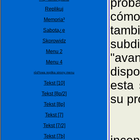
proba
Replikuj
cómo
Memoria³
tamb
Sabota¿e
subd
Skorowidz
Menu 2
"ava
Menu 4
disp
ród³owa replika strony menu
esta 
Tekst [10]
Tekst [8p/2]
su pr
Tekst [8p]
Tekst [7]
El di
Tekst [7/2]
Tekst [7b]