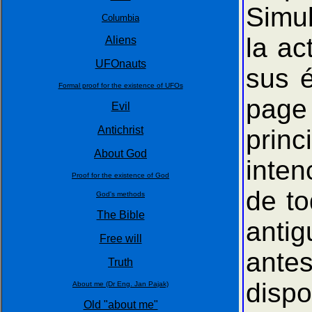
Simul
Columbia
la ac
Aliens
UFOnauts
sus é
Formal proof for the existence of UFOs
page 
Evil
Antichrist
pri
About God
inten
Proof for the existence of God
de to
God's methods
The Bible
antig
Free will
antes
Truth
dispo
About me (Dr Eng. Jan Pajak)
Old "about me"