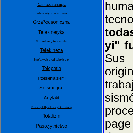
huma
Darmowa energia
Telekinetyczne ogniwo
tecno
Grza³ka soniczna
toda
Telekinetyka
yi" 
Samochody bez spalin
Telekineza
Sus 
Strefa wolna od telekinezy
origi
Telepatia
Trzêsienia ziemi
trab
Sejsmograf
sismó
Artyfakt
proc
Koncept Dipolarnej Grawitacji
Totalizm
page 
Paso¿ytnictwo