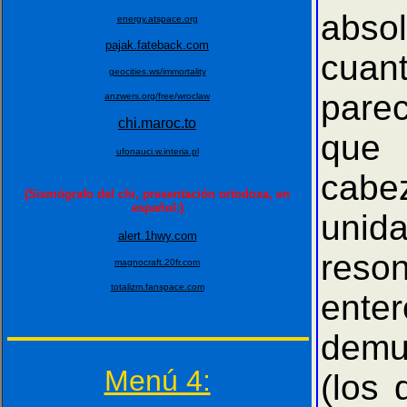
abso
energy.atspace.org
pajak.fateback.com
cuan
geocities.ws/immortality
pare
anzwers.org/free/wroclaw
chi.maroc.to
que 
ufonauci.w.interia.pl
cabe
(Sismógrafo del chi, presentación ortodoxa, en
español:)
unid
alert.1hwy.com
reso
magnocraft.20fr.com
totalizm.fanspace.com
ente
demu
Menú 4:
(los 