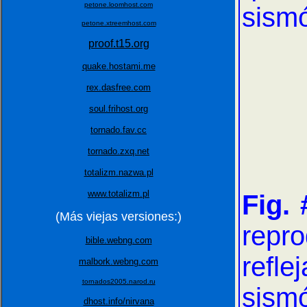
petone.loomhost.com
sism
petone.xtreemhost.com
proof.t15.org
quake.hostami.me
rex.dasfree.com
soul.frihost.org
tornado.fav.cc
tornado.zxq.net
totalizm.nazwa.pl
www.totalizm.pl
Fig. 
(Más viejas versiones:)
repr
bible.webng.com
refl
malbork.webng.com
tornados2005.narod.ru
sism
dhost.info/nirvana