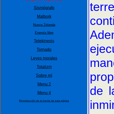
terr
Sismógrafo
con
Malbork
Nueva Zelanda
Adem
Energía libre
Telekinesis
ejec
Tornado
Leyes morales
mano
Totalizm
prop
Sobre mí
Menu 2
de l
Menu 4
inmi
Reproducción de la fuente de esta página