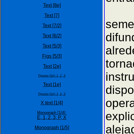
Text [8e]
Cerc
Text [7]
seme
Text [7/2]
difun
Text [6/2]
Text [5/3]
alre
Figs [5/3]
torn
Text [2e]
inst
Figures [2e]:
1,
2,
3
Text [1e]
dispo
Figures [1e]:
1,
2,
3
oper
X text [1/4]
expl
Monograph [1/4]:
E,
1,
2,
3,
P,
X
alej
Monograph [1/5]