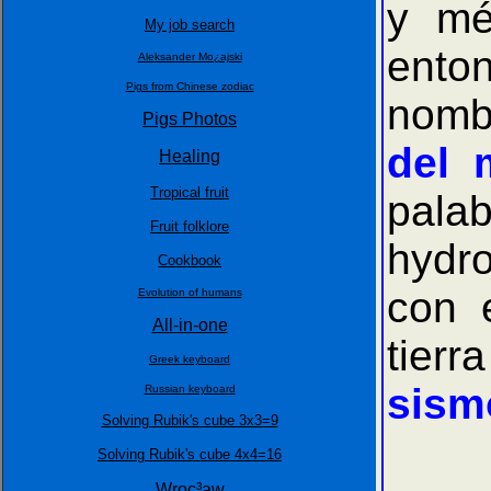
y mé
My job search
ento
Aleksander Mo¿ajski
Pigs from Chinese zodiac
nombr
Pigs Photos
del 
Healing
Tropical fruit
palab
Fruit folklore
hydro
Cookbook
con 
Evolution of humans
All-in-one
tierr
Greek keyboard
sism
Russian keyboard
Solving Rubik's cube 3x3=9
C
Solving Rubik's cube 4x4=16
Wroc³aw