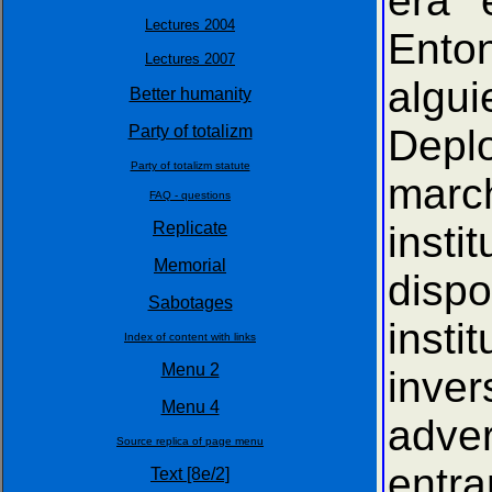
era 
Lectures 2004
Ento
Lectures 2007
algui
Better humanity
Party of totalizm
Depl
Party of totalizm statute
marc
FAQ - questions
Replicate
insti
Memorial
disp
Sabotages
insti
Index of content with links
Menu 2
inver
Menu 4
adver
Source replica of page menu
entra
Text [8e/2]