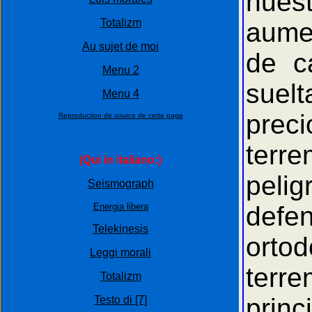
nues
Totalizm
aume
Au sujet de moi
de c
Menu 2
sue
Menu 4
prec
Reproduction de source de cette page
terr
(Qui in italiano:)
peli
Seismograph
Energia libera
defen
Telekinesis
orto
Leggi morali
terr
Totalizm
princ
Testo di [7]