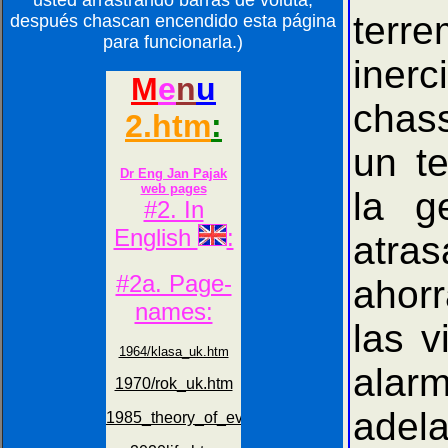
usted arrastrando barras de voluta,
terr
después chascan encendido esta página
para funcionarla.)
inerc
chas
un t
la g
atra
ahorr
las 
alar
adel