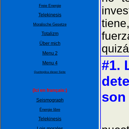
Freie Energie
inves
Telekinesis
tiene
Moralische Gesetze
fuerz
Totalizm
Über mich
quizá
Menu 2
#1. 
Menu 4
Quelreplica dieser Seite
det
(Ici en français:)
son
Seismograph
Énergie libre
Las 
Telekinesis
Lois morales