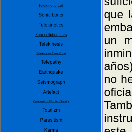
sufic
Telekinetic cell
que 
Sonic boiler
emba
Telekinetics
Zero pollution cars
un m
Telekinesis
inmi
Telekinesis Free Zone
Telepathy
años
Earthquake
no he
Seismograph
ofici
Artefact
Tambi
Concept of Dipolar Gravity
Totalizm
instr
Parasitism
este
Karma