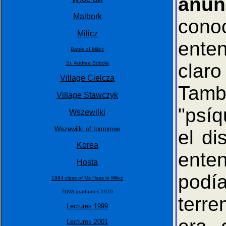
anun
Malbork
cono
Milicz
ente
Battle of Milicz
St. Andrea Bobola
claro
Village Cielcza
Tamb
Village Stawczyk
"psíq
Wszewilki
Wszewilki of tomorrow
el di
Korea
enten
Hosta
podía
1964 class of Ms Hass in Milicz
TUWr graduates 1970
terre
Lectures 1999
Lectures 2001