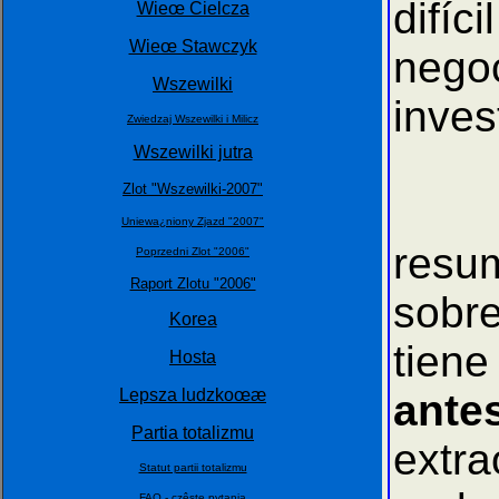
difí
Wieœ Cielcza
Wieœ Stawczyk
negoc
Wszewilki
inves
Zwiedzaj Wszewilki i Milicz
Wszewilki jutra
Zlot "Wszewilki-2007"
Este
Uniewa¿niony Zjazd "2007"
resum
Poprzedni Zlot "2006"
Raport Zlotu "2006"
sobre
Korea
tiene
Hosta
Lepsza ludzkoœæ
ant
Partia totalizmu
extra
Statut partii totalizmu
FAQ - czêste pytania