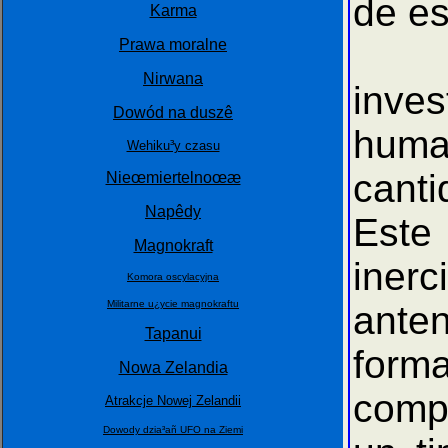
de es
Karma
Esti
Prawa moralne
Nirwana
inves
Dowód na duszê
huma
Wehiku³y czasu
cant
Nieœmiertelnoœæ
Napêdy
Este
Magnokraft
inerc
Komora oscylacyjna
Militarne u¿ycie magnokraftu
ante
Tapanui
forma
Nowa Zelandia
comp
Atrakcje Nowej Zelandii
Dowody dzia³añ UFO na Ziemi