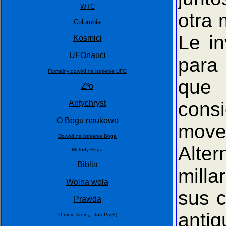
WTC
otra 
Columbia
Le i
Kosmici
UFOnauci
para 
Formalny dowód na istnienie UFO
que 
Z³o
cons
Antychryst
O Bogu naukowo
move
Dowód na istnienie Boga
Alter
Metody Boga
Biblia
milla
Wolna wola
sus c
Prawda
antig
O mnie (dr in¿. Jan Paj¹k)