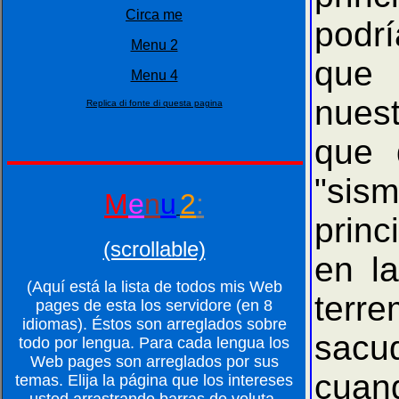
Circa me
podr
Menu 2
que 
Menu 4
nuest
Replica di fonte di questa pagina
que 
"sism
M
e
n
u
2
:
princ
(scrollable)
en l
(Aquí está la lista de todos mis Web
terre
pages de esta los servidore (en 8
idiomas). Éstos son arreglados sobre
sacu
todo por lengua. Para cada lengua los
Web pages son arreglados por sus
cuan
temas. Elija la página que los intereses