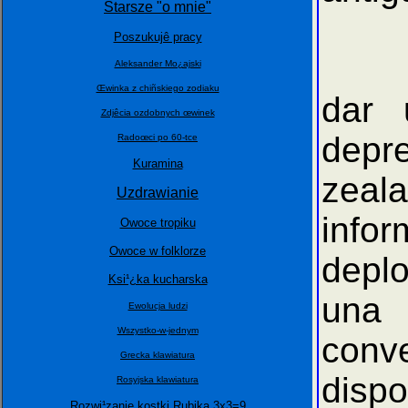
Starsze "o mnie"
Poszukujê pracy
Reci
Aleksander Mo¿ajski
Œwinka z chiñskiego zodiaku
dar 
Zdjêcia ozdobnych œwinek
depr
Radoœci po 60-tce
Kuramina
zeal
Uzdrawianie
info
Owoce tropiku
Owoce w folklorze
deplo
Ksi¹¿ka kucharska
una 
Ewolucja ludzi
Wszystko-w-jednym
conv
Grecka klawiatura
disp
Rosyjska klawiatura
Rozwi¹zanie kostki Rubika 3x3=9