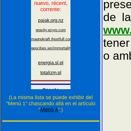
prese
de la
www.
tener
o am
(La misma lista se puede exhibir del
"Menú 1" chascando allá en el artículo
"
Menú 4
".)