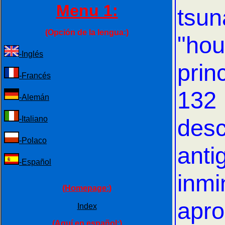
Menu 1:
tsun
(Opción de la lengua:)
"hou
-Inglés
prin
-Francés
132
-Alemán
-Italiano
desc
-Polaco
ant
-Español
inm
(Homepage:)
apro
Index
(Aquí en español:)