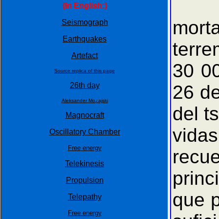
Nues
(In English:)
mort
Seismograph
Earthquakes
terr
Artefact
30 00
Source replica of this page
26th day
26 de
Aleksander Mo¿ajski
del t
Magnocraft
vida
Oscillatory Chamber
Free energy
recu
Telekinesis
princ
Propulsion
que p
Telepathy
Free energy